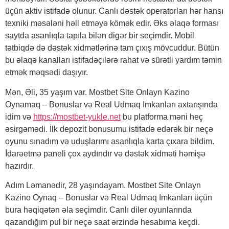
üçün aktiv istifadə olunur. Canlı dəstək operatorları hər hansı
texniki məsələni həll etməyə kömək edir. Əks əlaqə forması
saytda asanlıqla tapıla bilən digər bir seçimdir. Mobil
tətbiqdə də dəstək xidmətlərinə tam çıxış mövcuddur. Bütün
bu əlaqə kanalları istifadəçilərə rahat və sürətli yardım təmin
etmək məqsədi daşıyır.
Mən, Əli, 35 yaşım var. Mostbet Site Onlayn Kazino
Oynamaq – Bonuslar və Real Udmaq Imkanları axtarışında
idim və
https://mostbet-yukle.net
bu platforma məni heç
əsirgəmədi. İlk depozit bonusumu istifadə edərək bir neçə
oyunu sınadım və uduşlarımı asanlıqla karta çıxara bildim.
İdarəetmə paneli çox aydındır və dəstək xidməti həmişə
hazırdır.
Adım Ləmanədir, 28 yaşındayam. Mostbet Site Onlayn
Kazino Oynaq – Bonuslar və Real Udmaq Imkanları üçün
bura həqiqətən əla seçimdir. Canlı diler oyunlarında
qazandığım pul bir neçə saat ərzində hesabıma keçdi.