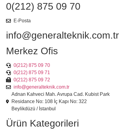
0(212) 875 09 70
E-Posta
info@generalteknik.com.tr
Merkez Ofis
0(212) 875 09 70
0(212) 875 09 71
0(212) 875 09 72
info@generalteknik.com.tr
Adnan Kahveci Mah. Avrupa Cad. Kubist Park
Residance No: 108 İç Kapı No: 322
Beylikdüzü / İstanbul
Ürün Kategorileri