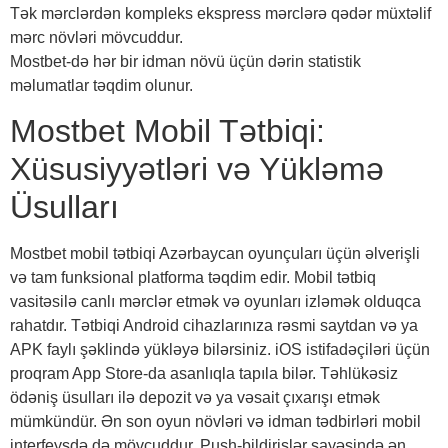
Tək mərclərdən kompleks ekspress mərclərə qədər müxtəlif
mərc növləri mövcuddur.
Mostbet-də hər bir idman növü üçün dərin statistik
məlumatlar təqdim olunur.
Mostbet Mobil Tətbiqi:
Xüsusiyyətləri və Yükləmə
Üsulları
Mostbet mobil tətbiqi Azərbaycan oyunçuları üçün əlverişli
və tam funksional platforma təqdim edir. Mobil tətbiq
vasitəsilə canlı mərclər etmək və oyunları izləmək olduqca
rahatdır. Tətbiqi Android cihazlarınıza rəsmi saytdan və ya
APK faylı şəklində yükləyə bilərsiniz. iOS istifadəçiləri üçün
proqram App Store-da asanlıqla tapıla bilər. Təhlükəsiz
ödəniş üsulları ilə depozit və ya vəsait çıxarışı etmək
mümkündür. Ən son oyun növləri və idman tədbirləri mobil
interfeysdə də mövcuddur. Push-bildirişlər sayəsində ən