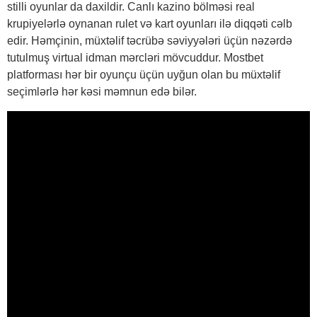
stilli oyunlar da daxildir. Canlı kazino bölməsi real
krupiyelərlə oynanan rulet və kart oyunları ilə diqqəti cəlb
edir. Həmçinin, müxtəlif təcrübə səviyyələri üçün nəzərdə
tutulmuş virtual idman mərcləri mövcuddur. Mostbet
platforması hər bir oyunçu üçün uyğun olan bu müxtəlif
seçimlərlə hər kəsi məmnun edə bilər.