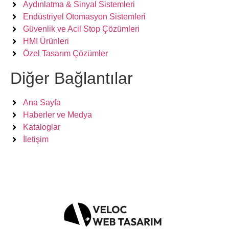
Aydınlatma & Sinyal Sistemleri
Endüstriyel Otomasyon Sistemleri
Güvenlik ve Acil Stop Çözümleri
HMI Ürünleri
Özel Tasarım Çözümler
Diğer Bağlantılar
Ana Sayfa
Haberler ve Medya
Kataloglar
İletişim