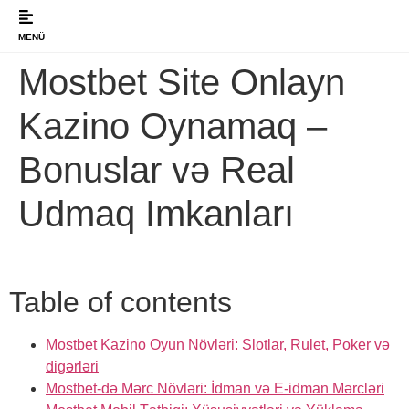
MENÜ
Mostbet Site Onlayn
Kazino Oynamaq –
Bonuslar və Real
Udmaq Imkanları
Table of contents
Mostbet Kazino Oyun Növləri: Slotlar, Rulet, Poker və
digərləri
Mostbet-də Mərc Növləri: İdman və E-idman Mərcləri